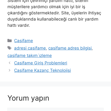
Sistem için çevrimiçi yardım hattı, sitenin
müşterilere yardımcı olmak için iyi bir iş
çıkardığını göstermektedir. Site, üyelerin ihtiyaç
duyduklarında kullanabileceği canlı bir yardım
hattı vardır.
Kategoriler
Casifame
Etiketler
adresi casifame
,
casifame adres bilgisi
,
casifame takım i̇zleme
Casifame Giriş Problemleri
Casifame Kazanç Teknolojisi
Yorum yapın
Yorum