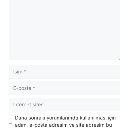
İsim
E-
posta
İnternet
sitesi
Daha sonraki yorumlarımda kullanılması için
adım, e-posta adresim ve site adresim bu