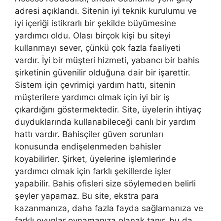
adresi açıklandı. Sitenin iyi teknik kurulumu ve
iyi içeriği istikrarlı bir şekilde büyümesine
yardımcı oldu. Olası birçok kişi bu siteyi
kullanmayı sever, çünkü çok fazla faaliyeti
vardır. İyi bir müşteri hizmeti, yabancı bir bahis
şirketinin güvenilir olduğuna dair bir işarettir.
Sistem için çevrimiçi yardım hattı, sitenin
müşterilere yardımcı olmak için iyi bir iş
çıkardığını göstermektedir. Site, üyelerin ihtiyaç
duyduklarında kullanabileceği canlı bir yardım
hattı vardır. Bahisçiler güven sorunları
konusunda endişelenmeden bahisler
koyabilirler. Şirket, üyelerine işlemlerinde
yardımcı olmak için farklı şekillerde işler
yapabilir. Bahis ofisleri size söylemeden belirli
şeyler yapamaz. Bu site, ekstra para
kazanmanıza, daha fazla fayda sağlamanıza ve
farklı oyunlar oynamanıza olanak tanır, bu da