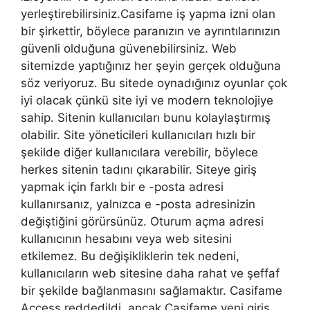
yerleştirebilirsiniz.Casifame iş yapma izni olan
bir şirkettir, böylece paranızın ve ayrıntılarınızın
güvenli olduğuna güvenebilirsiniz. Web
sitemizde yaptığınız her şeyin gerçek olduğuna
söz veriyoruz. Bu sitede oynadığınız oyunlar çok
iyi olacak çünkü site iyi ve modern teknolojiye
sahip. Sitenin kullanıcıları bunu kolaylaştırmış
olabilir. Site yöneticileri kullanıcıları hızlı bir
şekilde diğer kullanıcılara verebilir, böylece
herkes sitenin tadını çıkarabilir. Siteye giriş
yapmak için farklı bir e -posta adresi
kullanırsanız, yalnızca e -posta adresinizin
değiştiğini görürsünüz. Oturum açma adresi
kullanıcının hesabını veya web sitesini
etkilemez. Bu değişikliklerin tek nedeni,
kullanıcıların web sitesine daha rahat ve şeffaf
bir şekilde bağlanmasını sağlamaktır. Casifame
Access reddedildi, ancak Casifame yeni giriş