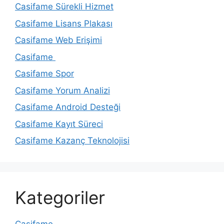
Casifame Sürekli Hizmet
Casifame Lisans Plakası
Casifame Web Erişimi
Casifame
Casifame Spor
Casifame Yorum Analizi
Casifame Android Desteği
Casifame Kayıt Süreci
Casifame Kazanç Teknolojisi
Kategoriler