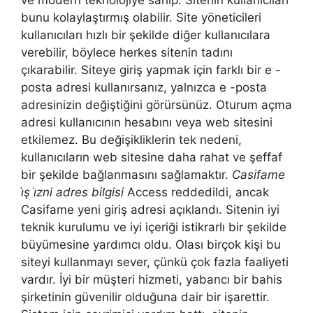
bunu kolaylaştırmış olabilir. Site yöneticileri
kullanıcıları hızlı bir şekilde diğer kullanıcılara
verebilir, böylece herkes sitenin tadını
çıkarabilir. Siteye giriş yapmak için farklı bir e -
posta adresi kullanırsanız, yalnızca e -posta
adresinizin değiştiğini görürsünüz. Oturum açma
adresi kullanıcının hesabını veya web sitesini
etkilemez. Bu değişikliklerin tek nedeni,
kullanıcıların web sitesine daha rahat ve şeffaf
bir şekilde bağlanmasını sağlamaktır.
Casifame
i̇ş i̇zni adres bilgisi
Access reddedildi, ancak
Casifame yeni giriş adresi açıklandı. Sitenin iyi
teknik kurulumu ve iyi içeriği istikrarlı bir şekilde
büyümesine yardımcı oldu. Olası birçok kişi bu
siteyi kullanmayı sever, çünkü çok fazla faaliyeti
vardır. İyi bir müşteri hizmeti, yabancı bir bahis
şirketinin güvenilir olduğuna dair bir işarettir.