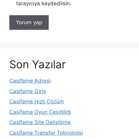
tarayıcıya kaydedilsin.
Son Yazılar
Casifame Adresi
Casifame Giriş
Casifame Hızlı Çözüm
Casifame Oyun Çeşitliliği
Casifame Site Geliştirme
Casifame Transfer Teknolojisi