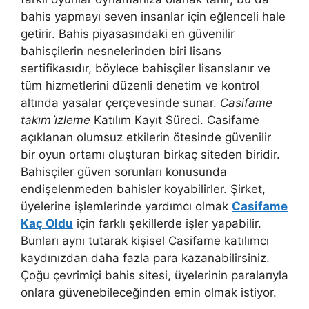
bahis yapmayı seven insanlar için eğlenceli hale
getirir. Bahis piyasasındaki en güvenilir
bahisçilerin nesnelerinden biri lisans
sertifikasıdır, böylece bahisçiler lisanslanır ve
tüm hizmetlerini düzenli denetim ve kontrol
altında yasalar çerçevesinde sunar.
Casifame
takım i̇zleme
Katılım Kayıt Süreci. Casifame
açıklanan olumsuz etkilerin ötesinde güvenilir
bir oyun ortamı oluşturan birkaç siteden biridir.
Bahisçiler güven sorunları konusunda
endişelenmeden bahisler koyabilirler. Şirket,
üyelerine işlemlerinde yardımcı olmak
Casifame
Kaç Oldu
için farklı şekillerde işler yapabilir.
Bunları aynı tutarak kişisel Casifame katılımcı
kaydınızdan daha fazla para kazanabilirsiniz.
Çoğu çevrimiçi bahis sitesi, üyelerinin paralarıyla
onlara güvenebileceğinden emin olmak istiyor.